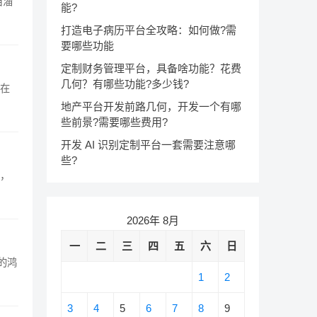
当淄
能?
打造电子病历平台全攻略：如何做?需
要哪些功能
定制财务管理平台，具备啥功能？花费
几何？有哪些功能?多少钱?
也在
地产平台开发前路几何，开发一个有哪
些前景?需要哪些费用?
开发 AI 识别定制平台一套需要注意哪
些?
及，
2026年 8月
一
二
三
四
五
六
日
的鸿
1
2
3
4
5
6
7
8
9