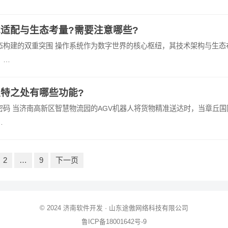
适配与生态考量?需要注意哪些?
态构建的双重突围 操作系统作为数字世界的核心枢纽，其技术架构与生态
。…
特之处有哪些功能?
码 当济南高新区智慧物流园的AGV机器人将货物精准送达时，当章丘国
…
2
…
9
下一页
© 2024
济南软件开发
· 山东途傲网络科技有限公司
鲁ICP备18001642号-9