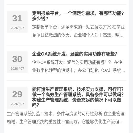
下，智慧工地系统应运而生。这一系统借助先进的
物联网…
定制报单平台，一个满足你需求，有哪些功能?
31
多少钱?
定制报单平台：满足需求的一站式解决方案 在商业
2026 / 07
竞争日益激烈的今天，企业和个人对于高效、精准
的报单管理需求愈发强烈。定制报单平台应运而
生，它就…
企业OA系统开发，涵盖的实用功能有哪些？
30
企业OA系统开发：涵盖的实用功能有哪些？ 在企
2026 / 07
业数字化转型的浪潮中，办公自动化（OA）系统成
为提升企业管理效率和竞争力的关键工具。一个功
能完…
能打造生产管理系统，技术实力支撑，可行吗？
29
做一个高效生产管理系统，具备条件可以做吗？
构建生产管理系统，资源充足的情况下可以做
2026 / 07
吗？
生产管理系统打造：技术、条件与资源的可行性分析 在企业管理
领域，生产管理系统的重要性不言而喻。它能够优化生产流程、
提高生产效率、降低成本，对…