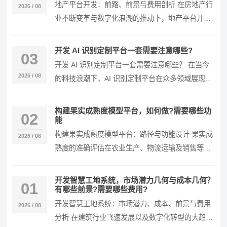
地产平台开发：前路、前景与费用剖析 在房地产行
2026 / 08
业不断变革与数字化浪潮的推动下，地产平台开发
成为了备受关注的领域。其未来发展方向究竟如
何，开发…
开发 AI 识别定制平台一套需要注意哪些?
03
开发 AI 识别定制平台一套需要注意哪些？ 在当今
2026 / 08
的科技浪潮下，AI 识别定制平台在众多领域展现出
巨大的应用潜力，从安防监控到工业检测，从医…
构建果实成熟度模型平台，如何做?需要哪些功
02
能
构建果实成熟度模型平台：路径与功能设计 果实成
2026 / 08
熟度的准确评估在农业生产、物流运输及销售等环
节都具有至关重要的意义。构建果实成熟度模型平
台，能…
开发智慧工地系统，市场潜力几何与成本几何？
01
有哪些前景?需要哪些费用?
开发智慧工地系统：市场潜力、成本、前景与费用
2026 / 08
分析 在建筑行业飞速发展以及数字化转型的大趋势