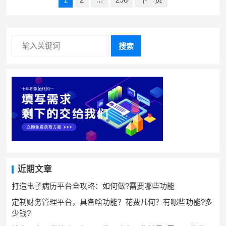
章
导
航
搜索
近期文章
打造电子病历平台全攻略：如何做?需要哪些功能
定制财务管理平台，具备啥功能？花费几何？有哪些功能?多
少钱?