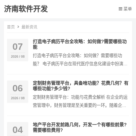
济南软件开发
菜单
首页
最新资讯
打造电子病历平台全攻略：如何做?需要哪些功
07
能
打造电子病历平台全攻略：如何做？需要哪些功
2026 / 08
能？ 电子病历平台在现代医疗信息化建设中扮演着
举足轻重的角色，它不仅能提高医疗效率、减少医
疗差错，…
定制财务管理平台，具备啥功能？花费几何？有
06
哪些功能?多少钱?
定制财务管理平台：功能与花费全解析 在企业的运
2026 / 08
营管理中，财务管理是至关重要的一环。随着企业
规模的扩大和业务的复杂化，通用的财务管理软件
可能无…
地产平台开发前路几何，开发一个有哪些前景?
04
需要哪些费用?