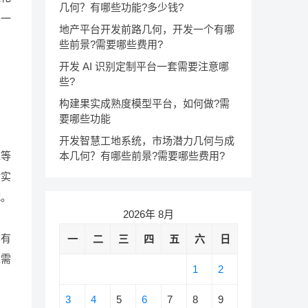
几何？有哪些功能?多少钱?
有一
地产平台开发前路几何，开发一个有哪
些前景?需要哪些费用?
开发 AI 识别定制平台一套需要注意哪
些?
构建果实成熟度模型平台，如何做?需
要哪些功能
开发智慧工地系统，市场潜力几何与成
本几何？有哪些前景?需要哪些费用?
范等
对实
战。
2026年 8月
已有
一
二
三
四
五
六
日
这需
1
2
3
4
5
6
7
8
9