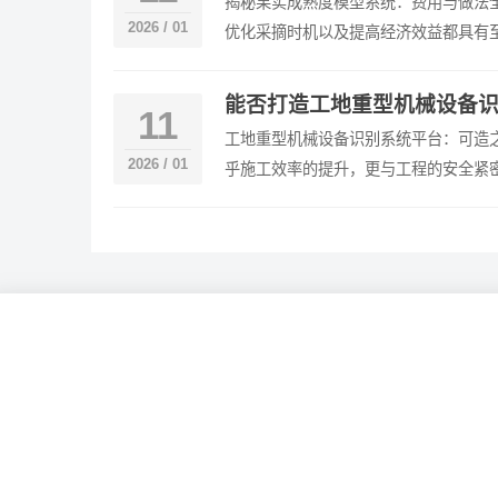
揭秘果实成熟度模型系统：费用与做法
2026 / 01
优化采摘时机以及提高经济效益都具有
能否打造工地重型机械设备识
11
工地重型机械设备识别系统平台：可造
2026 / 01
乎施工效率的提升，更与工程的安全紧