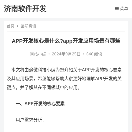
济南软件开发
菜单
首页
最新资讯
APP开发核心是什么?app开发应用场景有哪些
网站小编
•
2024年9月25日
•
646
阅读
本文将由途傲科技小编为您介绍关于APP开发的核心要素
及其应用场景，希望能够帮助大家更好地理解APP开发的关
键点，并了解其在不同领域中的应用。
一、APP开发的核心要素
用户需求分析：