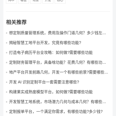
APP
哪些
场景
开发
核心
相关推荐
想定制质量管理系统，费用及操作门道几何？多少钱左右
怎么做?
揭秘智慧工地平台开发，究竟有哪些功能?
打造电子病历平台全攻略：如何做?需要哪些功能
定制财务管理平台，具备啥功能？花费几何？有哪些功能?
多少钱?
地产平台开发前路几何，开发一个有哪些前景?需要哪些费
用?
开发 AI 识别定制平台一套需要注意哪些?
构建果实成熟度模型平台，如何做?需要哪些功能
开发智慧工地系统，市场潜力几何与成本几何？有哪些前
景?需要哪些费用?
定制报单平台，一个满足你需求，有哪些功能?多少钱?