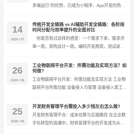
多端运行”的优势，已成为小程序、App开发的热门
选择。但随着AI编程工具的普及，一个现实…
传统开发全链路 vs AI辅助开发全链路：各阶段
14
时间分配与效率提升的全面对比
你是否有过这样的感受：一个需求下来，需求评
2026 / 07
审一周，架构设计一周，编码开发两周，测试返工
一周，上线又折腾好几天——真正写代码的时间可
能只占了…
工业物联网平台开发：所需功能及实现方法？如
26
何做?
工业物联网平台开发：所需功能及实现方法 工业物
2026 / 06
联网平台所需功能 设备接入与管理 设备接入是工业
物联网平台的基础功能。工业现场存在着各种各样
的…
开发财务管理平台需投入多少钱左右怎么做?
25
开发财务管理平台：成本估算与实施路径 在企业数
2026 / 06
字化转型的浪潮中，财务管理平台的开发成为众多
企业提升财务效率、优化决策的关键举措。然而，