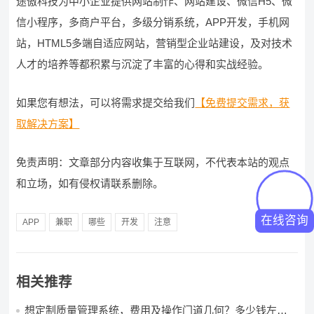
途傲科技为中小企业提供网站制作、网站建设、微信H5、微
信小程序，多商户平台，多级分销系统，APP开发，手机网
站，HTML5多端自适应网站，营销型企业站建设，及对技术
人才的培养等都积累与沉淀了丰富的心得和实战经验。
如果您有想法，可以将需求提交给我们
【免费提交需求，获
取解决方案】
免责声明：文章部分内容收集于互联网，不代表本站的观点
和立场，如有侵权请联系删除。
在线咨询
APP
兼职
哪些
开发
注意
相关推荐
想定制质量管理系统，费用及操作门道几何？多少钱左右