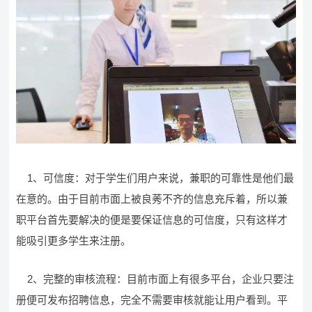
1、可信度：对于学生们用户来说，兼职的可靠性是他们最
在意的。由于目前市面上被良莠不齐的信息充斥着，所以兼
职平台首先要解决的便是要保证信息的可信度，只有这样才
能吸引更多学生来注册。
2、完整的审核流程：目前市面上有很多平台，企业只要注
册便可发布招聘信息，完全不需要审核就能让用户看到。平