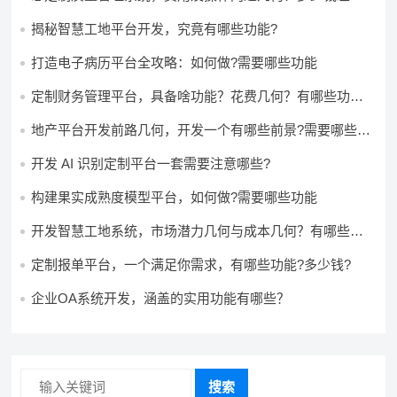
怎么做?
揭秘智慧工地平台开发，究竟有哪些功能?
打造电子病历平台全攻略：如何做?需要哪些功能
定制财务管理平台，具备啥功能？花费几何？有哪些功能?
多少钱?
地产平台开发前路几何，开发一个有哪些前景?需要哪些费
用?
开发 AI 识别定制平台一套需要注意哪些?
构建果实成熟度模型平台，如何做?需要哪些功能
开发智慧工地系统，市场潜力几何与成本几何？有哪些前
景?需要哪些费用?
定制报单平台，一个满足你需求，有哪些功能?多少钱?
企业OA系统开发，涵盖的实用功能有哪些？
搜索