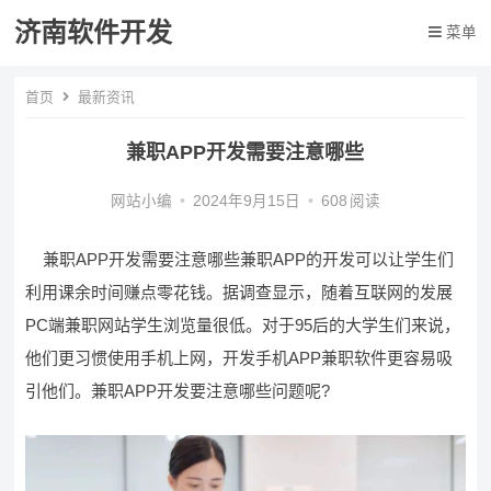
济南软件开发
菜单
首页
最新资讯
兼职APP开发需要注意哪些
网站小编
•
2024年9月15日
•
608
阅读
兼职APP开发需要注意哪些兼职APP的开发可以让学生们
利用课余时间赚点零花钱。据调查显示，随着互联网的发展
PC端兼职网站学生浏览量很低。对于95后的大学生们来说，
他们更习惯使用手机上网，开发手机APP兼职软件更容易吸
引他们。兼职APP开发要注意哪些问题呢?