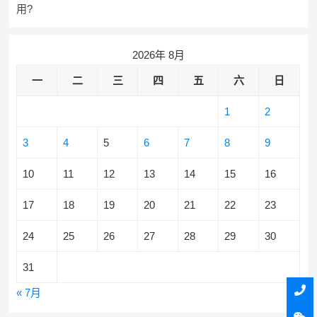
用?
2026年 8月
一
二
三
四
五
六
日
1
2
3
4
5
6
7
8
9
10
11
12
13
14
15
16
17
18
19
20
21
22
23
24
25
26
27
28
29
30
31
« 7月