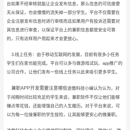
台如果不经审核就能让企业发布信息，那么信息的可信度便
无从保证，也会慢慢的流失掉一部分学生。平台不仅需要在
企业注册发布信息时进行审核而且如果用户有投诉还需要对
其信息进行审查，以保证平台上的兼职信息都是安全可靠
的，只有这样用户用起来才会更放心。
3.线上任务：由于移动互联网的发展，目前有很多小任务
学生们在家也能完成。平台可以多与做游戏试玩、app推广的
公司合作，让他们发布一些线上任务以此来吸引更多学生。
兼职APP开发需要注意哪些
途傲科技小编认为认为，对
于闲暇时间比较充足的学生来说，兼职软件不仅让他们能够
赚点零花钱，还能增强自己的人生履历。对于平台来说，可
以为每一位接兼职的学生投险，让其能够更安心的做兼职。