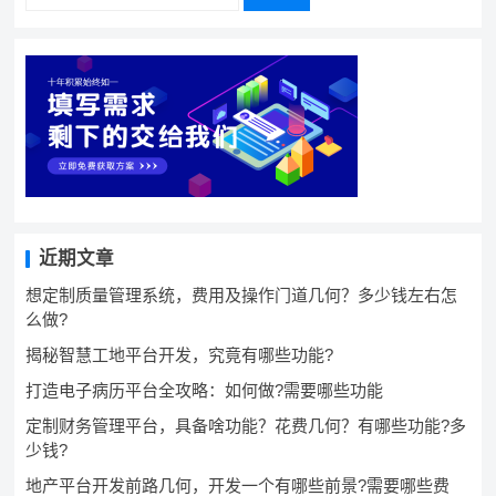
近期文章
想定制质量管理系统，费用及操作门道几何？多少钱左右怎
么做?
揭秘智慧工地平台开发，究竟有哪些功能?
打造电子病历平台全攻略：如何做?需要哪些功能
定制财务管理平台，具备啥功能？花费几何？有哪些功能?多
少钱?
地产平台开发前路几何，开发一个有哪些前景?需要哪些费