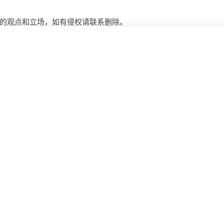
的观点和立场，如有侵权请联系删除。
些功能?
地产平台开发前路几何，开发一个有哪些前景?需要哪
用?
构建果实成熟度模型平台，如何做?需要哪些功能
哪些前
定制报单平台，一个满足你需求，有哪些功能?多少钱?
能打造生产管理系统，技术实力支撑，可行吗？ 做一
效生产管理系统，具备条件可以做吗？ 构建生产管理系
统，资源充足的情况下可以做吗？
费用?
AI语音合成怎么设置?有什么用?声音选择、语速、情感
何调节?