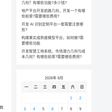
几何？有哪些功能?多少钱?
地产平台开发前路几何，开发一个有哪
些前景?需要哪些费用?
开发 AI 识别定制平台一套需要注意哪
些?
构建果实成熟度模型平台，如何做?需
要哪些功能
开发智慧工地系统，市场潜力几何与成
本几何？有哪些前景?需要哪些费用?
2026年 8月
一
二
三
四
五
六
日
1
2
数
3
4
5
6
7
8
9