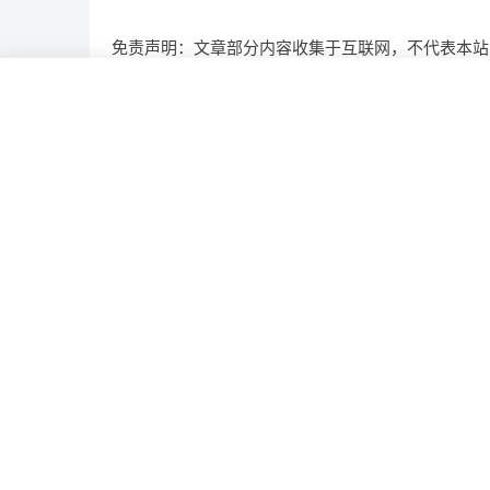
免责声明：文章部分内容收集于互联网，不代表本站
APP
开发
用户
画像
获得
相关推荐
定制财务管理平台，具备啥功能？花费几何？有哪
多少钱?
开发 AI 识别定制平台一套需要注意哪些?
开发智慧工地系统，市场潜力几何与成本几何？有
景?需要哪些费用?
企业OA系统开发，涵盖的实用功能有哪些？
创建病理图像分析模型系统，有哪些前景?需要哪些