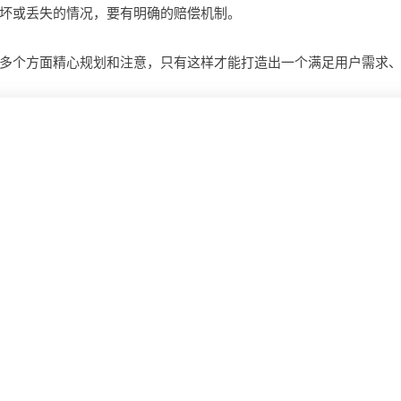
坏或丢失的情况，要有明确的赔偿机制。
多个方面精心规划和注意，只有这样才能打造出一个满足用户需求
定制财务管理平台，具备啥功能？花费几何？有哪些功
多少钱?
要哪些费
开发 AI 识别定制平台一套需要注意哪些?
开发智慧工地系统，市场潜力几何与成本几何？有哪些
景?需要哪些费用?
钱?
企业OA系统开发，涵盖的实用功能有哪些？
做一个高
创建病理图像分析模型系统，有哪些前景?需要哪些费用