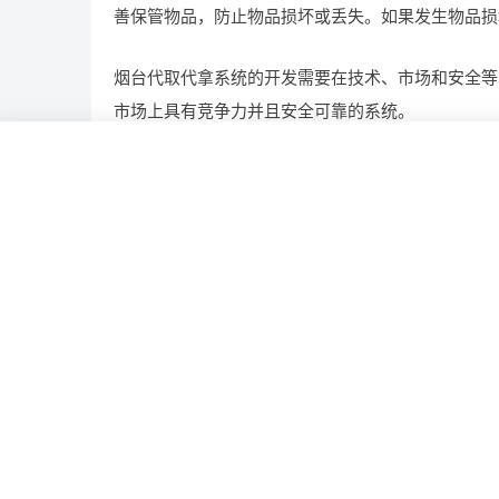
善保管物品，防止物品损坏或丢失。如果发生物品损
烟台代取代拿系统的开发需要在技术、市场和安全等
市场上具有竞争力并且安全可靠的系统。
取代
哪些
安全
开发
烟台
相关推荐
打造电子病历平台全攻略：如何做?需要哪些功能
地产平台开发前路几何，开发一个有哪些前景?需
用?
构建果实成熟度模型平台，如何做?需要哪些功能
定制报单平台，一个满足你需求，有哪些功能?多少
能打造生产管理系统，技术实力支撑，可行吗？ 