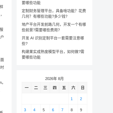
要哪些功能
样
定制财务管理平台，具备啥功能？花费
则，
几何？有哪些功能?多少钱?
地产平台开发前路几何，开发一个有哪
服
些前景?需要哪些费用?
用户
开发 AI 识别定制平台一套需要注意哪
些?
构建果实成熟度模型平台，如何做?需
要哪些功能
界面
成时
2026年 8月
in。
一
二
三
四
五
六
日
性
1
2
3
4
5
6
7
8
9
系