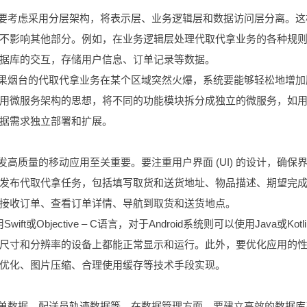
先要考虑采用分层架构，将表示层、业务逻辑层和数据访问层分离。这
不影响其他部分。例如，在业务逻辑层处理代取代拿业务的各种规
据库的交互，存储用户信息、订单记录等数据。
如果烟台的代取代拿业务在某个区域突然火爆，系统要能够轻松地增加
用微服务架构的思想，将不同的功能模块拆分成独立的微服务，如
据需求独立部署和扩展。
高质量的移动应用至关重要。要注重用户界面 (UI) 的设计，确保
发布代取代拿任务，包括填写取货和送货地址、物品描述、期望完
接收订单、查看订单详情、导航到取货和送货地点。
Objective – C语言，对于Android系统则可以使用Java或Kotl
尺寸和分辨率的设备上都能正常显示和运行。此外，要优化应用的
优化、图片压缩、合理使用缓存等技术手段实现。
订单数据、配送员轨迹数据等。在数据管理方面，要建立高效的数据库