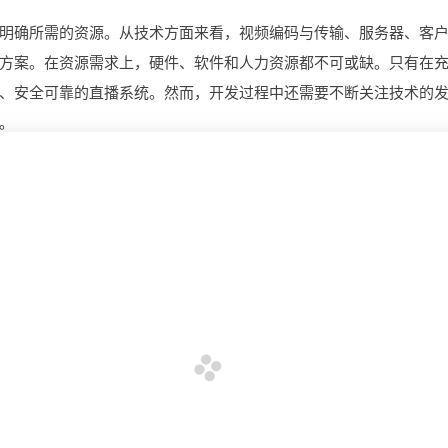
明确所需的资源。从技术方面来看，视频编码与传输、服务器、客
方案。在资源需求上，硬件、软件和人力资源都不可或缺。只有在
、安全可靠的直播系统。然而，开发过程中还需要不断关注技术的
。
定制财务管理平台，具备啥功能？花费几何？有哪些功
多少钱?
要哪些费
开发 AI 识别定制平台一套需要注意哪些?
开发智慧工地系统，市场潜力几何与成本几何？有哪些
景?需要哪些费用?
钱?
企业OA系统开发，涵盖的实用功能有哪些？