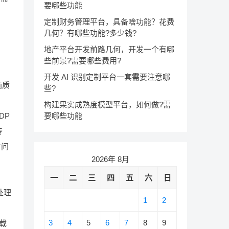
要哪些功能
定制财务管理平台，具备啥功能？花费
几何？有哪些功能?多少钱?
地产平台开发前路几何，开发一个有哪
些前景?需要哪些费用?
开发 AI 识别定制平台一套需要注意哪
画质
些?
。
构建果实成熟度模型平台，如何做?需
要哪些功能
DP
传
时问
2026年 8月
一
二
三
四
五
六
日
处理
1
2
3
4
5
6
7
8
9
载