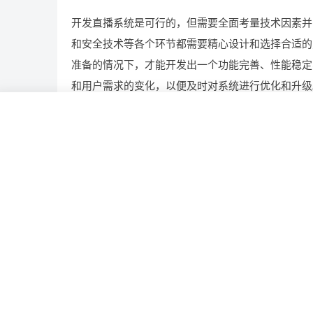
开发直播系统是可行的，但需要全面考量技术因素并
和安全技术等各个环节都需要精心设计和选择合适的
准备的情况下，才能开发出一个功能完善、性能稳定
和用户需求的变化，以便及时对系统进行优化和升级
开发
直播
系统
考量
资源
相关推荐
打造电子病历平台全攻略：如何做?需要哪些功能
地产平台开发前路几何，开发一个有哪些前景?需
用?
构建果实成熟度模型平台，如何做?需要哪些功能
定制报单平台，一个满足你需求，有哪些功能?多少