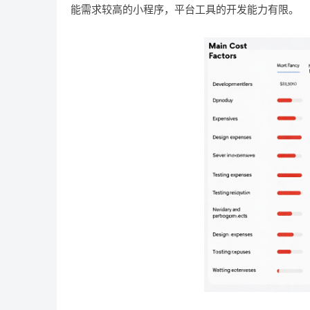
能需求较高的小程序，平台工具的开发能力有限。