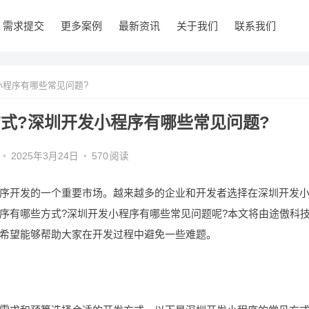
需求提交
更多案例
最新资讯
关于我们
联系我们
小程序有哪些常见问题?
式?深圳开发小程序有哪些常见问题?
•
2025年3月24日
•
570
阅读
序开发的一个重要市场。越来越多的企业和开发者选择在深圳开发
序有哪些方式?深圳开发小程序有哪些常见问题呢?本文将由途傲科
希望能够帮助大家在开发过程中避免一些难题。