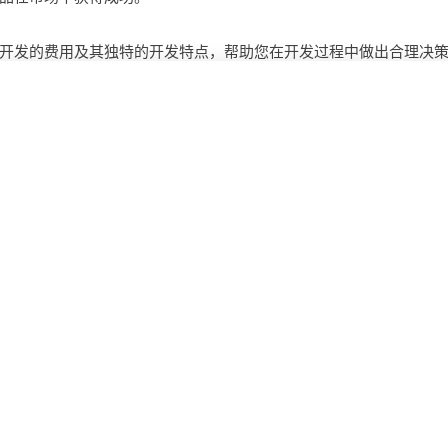
开发的费用及其独特的开发特点，帮助您在开发过程中做出合理决
打造电子病历平台全攻略：如何做?需要哪些功能
些功能?
地产平台开发前路几何，开发一个有哪些前景?需要哪
用?
构建果实成熟度模型平台，如何做?需要哪些功能
哪些前
定制报单平台，一个满足你需求，有哪些功能?多少钱?
能打造生产管理系统，技术实力支撑，可行吗？ 做一
效生产管理系统，具备条件可以做吗？ 构建生产管理系
统，资源充足的情况下可以做吗？