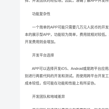
择、开发团队的经验等。因此，准确了解APP开发
功能复杂性
一个简单的APP可能只需要几万元人民币的开发费
本的展示型APP，功能较为简单，费用就相对较低
开发费用则会增加。
开发平台选择
APP可以选择开发iOS、Android或是跨平台应
别进行两套代码的开发和测试。而使用跨平台开发工具(如Fl
成本较低，但可能在功能和性能上有所妥协。
开发团队和地域差异