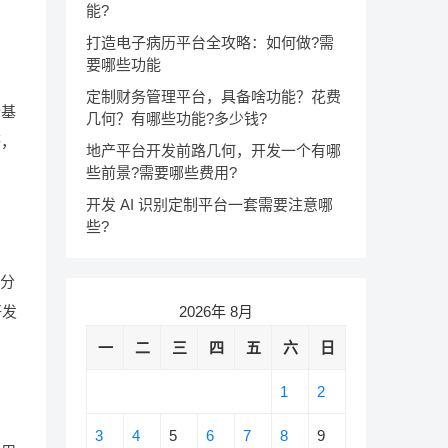
能?
打造电子病历平台全攻略：如何做?需
要哪些功能
定制财务管理平台，具备啥功能？花费
个基
几何？有哪些功能?多少钱?
等，
地产平台开发前路几何，开发一个有哪
些前景?需要哪些费用?
开发 AI 识别定制平台一套需要注意哪
些?
要分
2026年 8月
开发
一
二
三
四
五
六
日
1
2
3
4
5
6
7
8
9