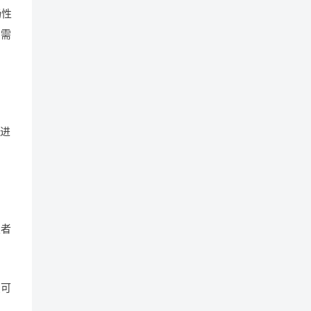
畅性
的需
断进
发者
点可