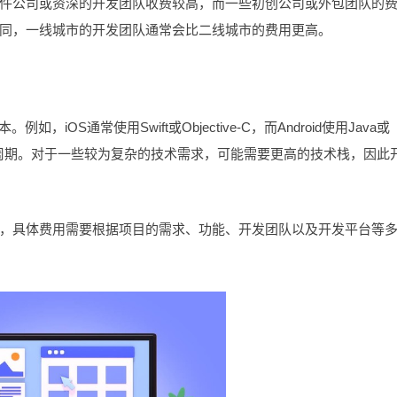
公司或资深的开发团队收费较高，而一些初创公司或外包团队的
同，一线城市的开发团队通常会比二线城市的费用更高。
S通常使用Swift或Objective-C，而Android使用Java或
开发周期。对于一些较为复杂的技术需求，可能需要更高的技术栈，因此
，具体费用需要根据项目的需求、功能、开发团队以及开发平台等