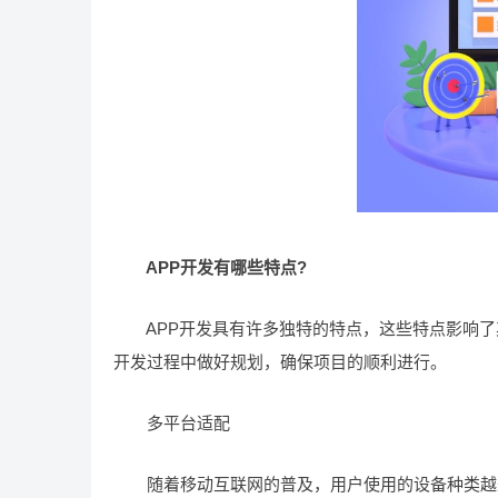
APP开发有哪些特点?
APP开发具有许多独特的特点，这些特点影响了
开发过程中做好规划，确保项目的顺利进行。
多平台适配
随着移动互联网的普及，用户使用的设备种类越来越多