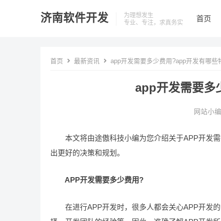
济南软件开发
为理想发生
首页
专业、专注，求真务实
首页
最新资讯
app开发需要多少费用?app开发有哪些
app开发需要多
网站小
本文将由途傲科技小编为您介绍关于APP开发需要
出更好的决策和规划。
APP开发需要多少费用?
在进行APP开发时，很多人都会关心APP开发的