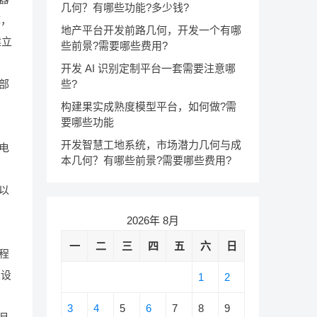
几何？有哪些功能?多少钱?
库，
地产平台开发前路几何，开发一个有哪
建立
些前景?需要哪些费用?
开发 AI 识别定制平台一套需要注意哪
些?
部
构建果实成熟度模型平台，如何做?需
要哪些功能
开发智慧工地系统，市场潜力几何与成
电
本几何？有哪些前景?需要哪些费用?
以
2026年 8月
一
二
三
四
五
六
日
程
止设
1
2
3
4
5
6
7
8
9