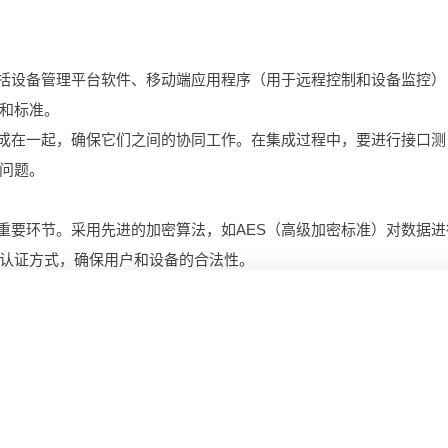
包括设备管理平台软件、移动端应用程序（用于远程控制和设备监控）
和标准。
集成在一起，确保它们之间的协同工作。在集成过程中，要进行接口测
问题。
重要环节。采用先进的加密算法，如AES（高级加密标准）对数据进
认证方式，确保用户和设备的合法性。
止外部网络攻击。定期进行安全审计和漏洞扫描，及时发现和修复系统
，需要对相关人员进行培训。包括设备管理人员、系统维护人员等。培
安全管理等方面的知识。
排除服务。技术支持团队要熟悉鸿蒙系统和定制设备的技术细节，能够