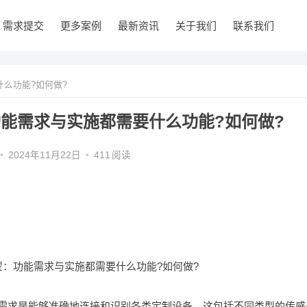
需求提交
更多案例
最新资讯
关于我们
联系我们
么功能?如何做?
能需求与实施都需要什么功能?如何做?
•
2024年11月22日
•
411
阅读
能需求是能够准确地连接和识别各类定制设备。这包括不同类型的传感