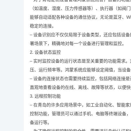
（如温度、湿度、压力传感器等）、执行器（如阀门
能够自动适配各种设备的通信协议，无论是蓝牙、Wi –
稳定的连接。
– 设备识别应不仅仅局限于设备类型，还应包括设
署场景下，精确地对每一个设备进行管理和监控。
2. 设备状态监控
– 实时监控设备的运行状态是至关重要的功能需求
压、运行频率等。鸿蒙系统应能够设定阈值，当设备
– 设备的连接状态也需要持续监控，包括网络连接
直观地查看设备的在线、离线、故障等状态，以便快
3. 远程控制功能
– 在青岛的许多应用场景中，如工业自动化、智能
控制功能，管理员可以通过手机、电脑等终端设备，
备运行等。