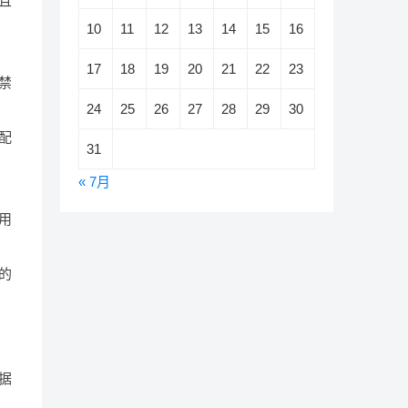
且
10
11
12
13
14
15
16
17
18
19
20
21
22
23
禁
24
25
26
27
28
29
30
配
31
« 7月
用
的
据