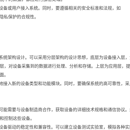
的设备或用户接入系统。同时，要遵循相关的安全标准和法规，如
与隐私保护的合规性。
行系统架构设计。可以采用分层架构的设计思想，底层为设备接入层，
层，对设备采集到的数据进行处理、分析和存储。上层为应用层，
面。
松地接入新的设备类型和功能模块。同时，要确保系统的高可靠性，采
这可能需要与设备制造商合作，获取设备的详细技术规格和通信协议。
和控制这些设备。
保设备驱动的稳定性和兼容性。可以建立设备测试实验室，模拟各种实