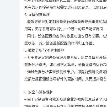
– 为了确保远程控制的安全性，需要进行身份认证
所有的远程控制操作都需要进行日志记录，以便日后
4. 设备配置管理
– 能够方便地对定制设备进行配置管理也是重要的
用等。鸿蒙系统可以提供一个统一的设备配置界面，
– 同时，设备配置的备份与恢复功能也很有必要。
置状态，减少设备重新配置的时间和工作量。
5. 数据分析与预测性维护
– 对于青岛定制设备管理鸿蒙系统，需要具备对设
数据分析算法，如机器学习算法，分析设备的运行趋
– 通过数据分析实现预测性维护，即提前预测设备
磨损数据预测设备零部件的更换时间，从而提高设备
6. 安全与隐私保护
– 由于定制设备可能涉及到企业的敏感信息或者个
加密技术，无论是设备之间传输的数据还是存储在系