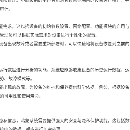
和权限管理。不同级别的用户只能对其权限范围内的设备进行操作，并
审计。
功能需求。这包括设备的初始参数设置、网络配置、功能模块的启用与
管理员可以根据实际需求对设备进行个性化的配置。
在设备出现故障或者需要重新部署时，可以快速地将设备恢复到之前的
备运行数据进行分析的功能。系统应能够收集设备的历史运行数据，运
势、故障模式等。
可能出现的故障，为设备的维护和保养提供科学依据。例如，根据设备
的可用性和使用寿命。
人隐私信息，鸿蒙系统需要提供强大的安全与隐私保护功能。这包括数
统中的数据，都应进行加密处理。