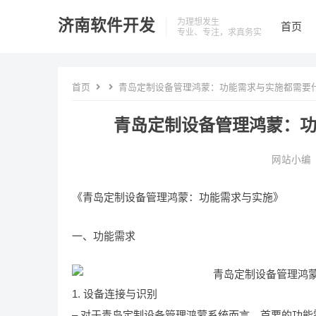
济南软件开发
为理想发生
首页
专业、专注，求真务实
首页
青岛定制设备管理鸿蒙：功能需求与实施都需要什
青岛定制设备管理鸿蒙：功
网站小编
《青岛定制设备管理鸿蒙：功能需求与实施》
一、功能需求
1. 设备连接与识别
– 对于青岛定制设备管理鸿蒙系统而言，首要的功