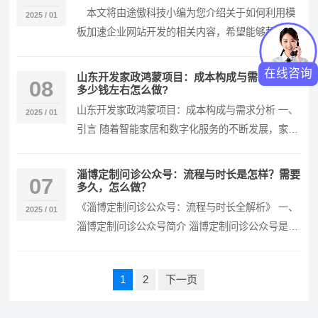
本文将由途傲科技小编为您介绍关于如何利用模
2025 / 01
板加速企业网站开发的相关内容，希望能够帮助大
家在网站建设过程中更加高效、便捷地完成企业网
站的搭建…
在线咨询
山东开发家政鸿蒙项目：成本构成与需求分析，
08
多少钱左右怎么做?
山东开发家政鸿蒙项目：成本构成与需求分析 一、
2025 / 01
引言 随着智能家居和数字化服务的不断发展，家政
服务与鸿蒙系统的结合有望带来全新的服务体验和
管理…
淄博定制问诊公众号：流程与时长是怎样？需要
07
多久，怎么做？
《淄博定制问诊公众号：流程与时长全解析》 一、
2025 / 01
淄博定制问诊公众号简介 淄博定制问诊公众号是为
满足淄博地区民众便捷获取医疗问诊服务而设立的
创新…
文
1
2
下一页
章
导
航