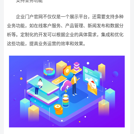
支持业务功能
企业门户官网不仅仅是一个展示平台，还需要支持多种
业务功能，如在线客户服务、产品管理、新闻发布和数据分
析等。定制化的开发可以根据企业的具体需求，集成和优化
这些功能，提高业务运营的效率和效果。