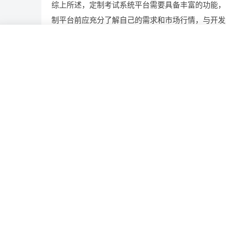
综上所述，定制考试系统平台需要具备丰富的功能，
制平台前应充分了解自己的需求和市场行情，与开发
几何
功能
多少钱
定制
考试
相关推荐
打造电子病历平台全攻略：如何做?需要哪些功能
地产平台开发前路几何，开发一个有哪些前景?需
用?
构建果实成熟度模型平台，如何做?需要哪些功能
定制报单平台，一个满足你需求，有哪些功能?多少
能打造生产管理系统，技术实力支撑，可行吗？ 
效生产管理系统，具备条件可以做吗？ 构建生产管理系
统，资源充足的情况下可以做吗？