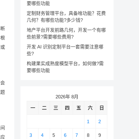
要哪些功能
定制财务管理平台，具备啥功能？花费
几何？有哪些功能?多少钱?
判断
地产平台开发前路几何，开发一个有哪
些前景?需要哪些费用?
户根
开发 AI 识别定制平台一套需要注意哪
可或
些?
构建果实成熟度模型平台，如何做?需
要哪些功能
统会
试题
2026年 8月
一
二
三
四
五
六
日
1
2
时间
3
4
5
6
7
8
9
还应