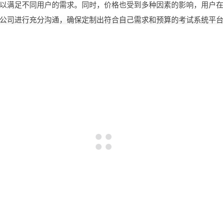
以满足不同用户的需求。同时，价格也受到多种因素的影响，用户
公司进行充分沟通，确保定制出符合自己需求和预算的考试系统平
定制财务管理平台，具备啥功能？花费几何？有哪些功
多少钱?
要哪些费
开发 AI 识别定制平台一套需要注意哪些?
开发智慧工地系统，市场潜力几何与成本几何？有哪些
景?需要哪些费用?
钱?
企业OA系统开发，涵盖的实用功能有哪些？
做一个高
创建病理图像分析模型系统，有哪些前景?需要哪些费用