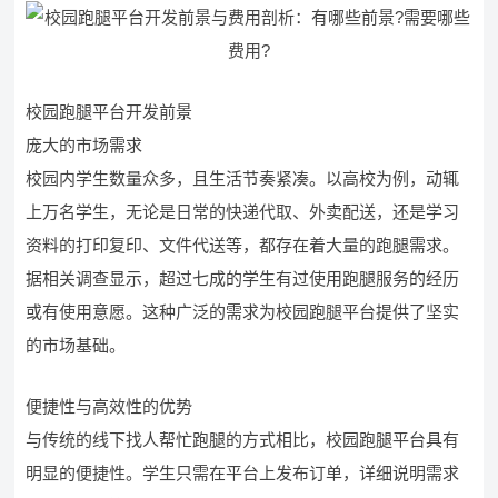
校园跑腿平台开发前景
庞大的市场需求
校园内学生数量众多，且生活节奏紧凑。以高校为例，动辄
上万名学生，无论是日常的快递代取、外卖配送，还是学习
资料的打印复印、文件代送等，都存在着大量的跑腿需求。
据相关调查显示，超过七成的学生有过使用跑腿服务的经历
或有使用意愿。这种广泛的需求为校园跑腿平台提供了坚实
的市场基础。
便捷性与高效性的优势
与传统的线下找人帮忙跑腿的方式相比，校园跑腿平台具有
明显的便捷性。学生只需在平台上发布订单，详细说明需求