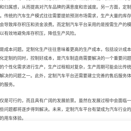
和归属感，从而提高对汽车品牌的满意度和忠诚度。另一方面，定
。传统的汽车生产模式往往需要提前预测市场需求，生产大量的库
会导致库存积压和资金浪费。而定制汽车平台采用的是按需生产的
以有效地避免库存积压，降低生产风险。
是成本问题。定制化生产往往意味着更高的生产成本，包括设计成
化定制的同时，控制好成本，是汽车制造商需要解决的一个重要问
的个性化需求进行生产，生产过程相对复杂，生产周期可能会比传
解决的问题之一。此外，定制汽车平台还需要建立完善的售后服务
的服务。
仅是可行的，而且具有广阔的发展前景。虽然在发展过程中会面临
些问题都将逐步得到解决。未来，定制汽车平台有望成为汽车行业
的用车体验。