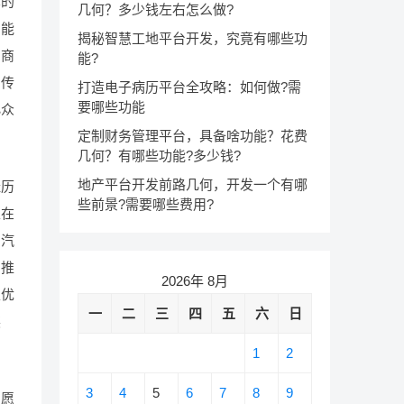
车的
几何？多少钱左右怎么做?
智能
揭秘智慧工地平台开发，究竟有哪些功
和商
能?
。传
打造电子病历平台全攻略：如何做?需
要哪些功能
小众
定制财务管理平台，具备啥功能？花费
几何？有哪些功能?多少钱?
地产平台开发前路几何，开发一个有哪
经历
些前景?需要哪些费用?
以在
助汽
的推
2026年 8月
以优
一
二
三
四
五
六
日
装
1
2
3
4
5
6
7
8
9
意愿