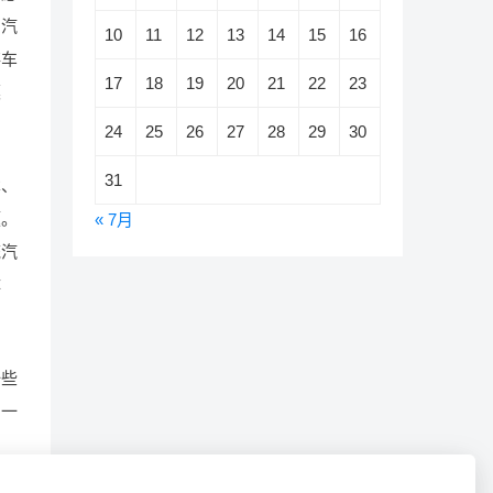
制汽
10
11
12
13
14
15
16
存车
17
18
19
20
21
22
23
模
24
25
26
27
28
29
30
31
本、
题。
« 7月
统汽
体
一些
的一