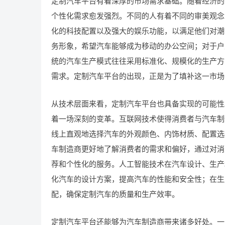
定制汽车平台有着深厚的市场需求基础。随着经济的
个性化需求愈发强烈。不同的人有着不同的审美观念
化的科技配置以及强大的娱乐功能，以满足他们对潮
务形象，希望汽车能够成为移动的办公空间；对于户
统的汽车生产模式往往采用标准化、规模化的生产方
需求。定制汽车平台的出现，正是为了填补这一市场
从技术层面来看，定制汽车平台也具备实现的可能性
着一场深刻的变革。互联网技术使得消费者与汽车制
线上直观地选择汽车的外观颜色、内饰材质、配置选
车制造商更好地了解消费者的需求和偏好，通过对消
荐和个性化的服务。人工智能技术在汽车设计、生产
化汽车的设计方案，提高汽车的性能和安全性；在生
配，确保定制汽车的质量和生产效率。
定制汽车平台还能够为汽车制造商带来诸多好处。一