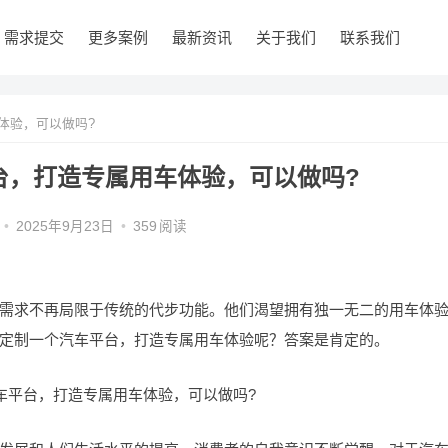
需求提交
更多案例
最新资讯
关于我们
联系我们
体验，可以做吗?
台，打造专属用车体验，可以做吗?
•
2025年9月23日
•
359
阅读
需求不再局限于传统的代步功能。他们渴望拥有独一无二的用车体
定制一个汽车平台，打造专属用车体验呢？答案是肯定的。