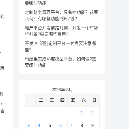
要哪些功能
定制财务管理平台，具备啥功能？花费
可能
几何？有哪些功能?多少钱?
地产平台开发前路几何，开发一个有哪
些前景?需要哪些费用?
开发 AI 识别定制平台一套需要注意哪
些?
、
构建果实成熟度模型平台，如何做?需
验
要哪些功能
利用
2026年 8月
够
一
二
三
四
五
六
日
外，
语音
1
2
3
4
5
6
7
8
9