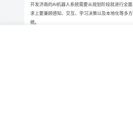
开发济南的AI机器人系统需要从规划阶段就进行全
求上要兼顾感知、交互、学习决策以及本地化等多方
统。
AI
专业
丰富
人工智能
人才
相关推荐
打造电子病历平台全攻略：如何做?需要哪些功能
地产平台开发前路几何，开发一个有哪些前景?需
用?
构建果实成熟度模型平台，如何做?需要哪些功能
定制报单平台，一个满足你需求，有哪些功能?多少
能打造生产管理系统，技术实力支撑，可行吗？ 
效生产管理系统，具备条件可以做吗？ 构建生产管理系
统，资源充足的情况下可以做吗？