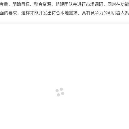
面考量，明确目标、整合资源、组建团队并进行市场调研，同时在功
面的要求，这样才能开发出符合本地需求、具有竞争力的AI机器人系
定制财务管理平台，具备啥功能？花费几何？有哪些功
多少钱?
要哪些费
开发 AI 识别定制平台一套需要注意哪些?
开发智慧工地系统，市场潜力几何与成本几何？有哪些
景?需要哪些费用?
钱?
企业OA系统开发，涵盖的实用功能有哪些？
做一个高
创建病理图像分析模型系统，有哪些前景?需要哪些费用