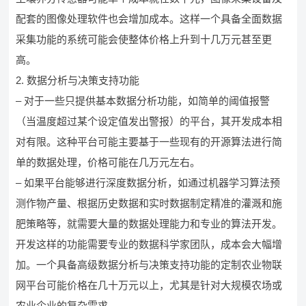
配套的图像处理软件也会增加成本。这样一个具备全面数据
采集功能的系统可能会使整体价格上升到十几万元甚至更
高。
2. 数据分析与决策支持功能
– 对于一些只提供基本数据分析功能，如简单的阈值报警
（当温度超过某个设定值发出警报）的平台，其开发成本相
对有限。这种平台可能主要基于一些现有的开源算法进行简
单的数据处理，价格可能在几万元左右。
– 如果平台能够进行深度数据分析，如通过机器学习算法预
测作物产量、根据历史数据和实时数据制定精准的灌溉和施
肥策略等，就需要大量的数据处理能力和专业的算法开发。
开发这样的功能需要专业的数据科学家团队，成本会大幅增
加。一个具备高级数据分析与决策支持功能的定制农业物联
网平台可能价格在几十万元以上，尤其是针对大规模农场或
农业企业的复杂需求。