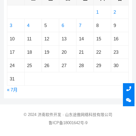
1
2
3
4
5
6
7
8
9
10
11
12
13
14
15
16
17
18
19
20
21
22
23
24
25
26
27
28
29
30
31
« 7月
© 2024
济南软件开发
· 山东途傲网络科技有限公司
鲁ICP备18001642号-9