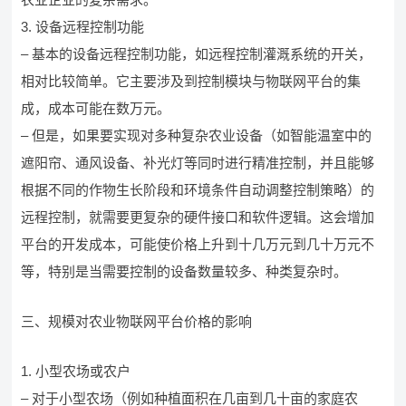
3. 设备远程控制功能
– 基本的设备远程控制功能，如远程控制灌溉系统的开关，
相对比较简单。它主要涉及到控制模块与物联网平台的集
成，成本可能在数万元。
– 但是，如果要实现对多种复杂农业设备（如智能温室中的
遮阳帘、通风设备、补光灯等同时进行精准控制，并且能够
根据不同的作物生长阶段和环境条件自动调整控制策略）的
远程控制，就需要更复杂的硬件接口和软件逻辑。这会增加
平台的开发成本，可能使价格上升到十几万元到几十万元不
等，特别是当需要控制的设备数量较多、种类复杂时。
三、规模对农业物联网平台价格的影响
1. 小型农场或农户
– 对于小型农场（例如种植面积在几亩到几十亩的家庭农