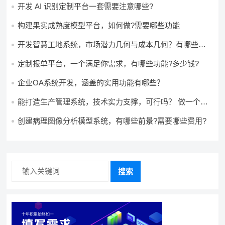
开发 AI 识别定制平台一套需要注意哪些?
构建果实成熟度模型平台，如何做?需要哪些功能
开发智慧工地系统，市场潜力几何与成本几何？有哪些前
景?需要哪些费用?
定制报单平台，一个满足你需求，有哪些功能?多少钱?
企业OA系统开发，涵盖的实用功能有哪些？
能打造生产管理系统，技术实力支撑，可行吗？ 做一个高
效生产管理系统，具备条件可以做吗？ 构建生产管理系
统，资源充足的情况下可以做吗？
创建病理图像分析模型系统，有哪些前景?需要哪些费用?
搜索