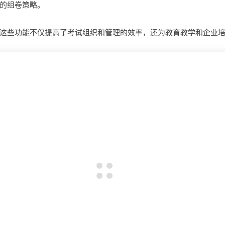
的组卷策略。
这些功能不仅提高了考试组织和管理的效率，还为教育教学和企业
钱左右
揭秘智慧工地平台开发，究竟有哪些功能?
定制财务管理平台，具备啥功能？花费几何？有哪些功
多少钱?
要哪些费
开发 AI 识别定制平台一套需要注意哪些?
开发智慧工地系统，市场潜力几何与成本几何？有哪些
景?需要哪些费用?
钱?
企业OA系统开发，涵盖的实用功能有哪些？