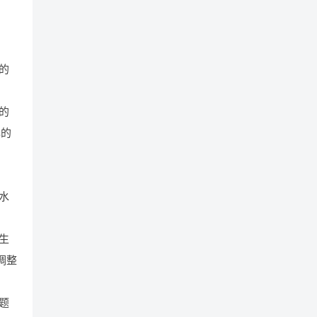
的
的
己的
水
生
调整
题