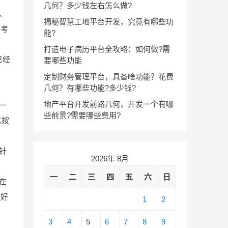
几何？多少钱左右怎么做?
、
揭秘智慧工地平台开发，究竟有哪些功
的考
能?
打造电子病历平台全攻略：如何做?需
已经
要哪些功能
定制财务管理平台，具备啥功能？花费
几何？有哪些功能?多少钱?
地产平台开发前路几何，开发一个有哪
一
些前景?需要哪些费用?
以按
针
2026年 8月
一
二
三
四
五
六
日
在
更好
1
2
3
4
5
6
7
8
9