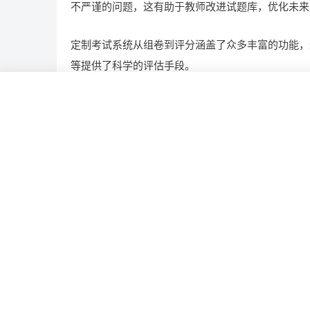
不严谨的问题，这有助于教师改进试题库，优化未来
定制考试系统从组卷到评分涵盖了众多丰富的功能，
等提供了科学的评估手段。
功能
多样
定制
组卷
评分
相关推荐
想定制质量管理系统，费用及操作门道几何？多少
怎么做?
打造电子病历平台全攻略：如何做?需要哪些功能
地产平台开发前路几何，开发一个有哪些前景?需
用?
构建果实成熟度模型平台，如何做?需要哪些功能
定制报单平台，一个满足你需求，有哪些功能?多少