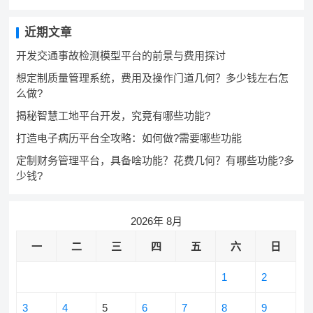
近期文章
开发交通事故检测模型平台的前景与费用探讨
想定制质量管理系统，费用及操作门道几何？多少钱左右怎
么做?
揭秘智慧工地平台开发，究竟有哪些功能?
打造电子病历平台全攻略：如何做?需要哪些功能
定制财务管理平台，具备啥功能？花费几何？有哪些功能?多
少钱?
2026年 8月
一
二
三
四
五
六
日
1
2
3
4
5
6
7
8
9