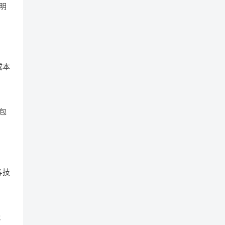
明
成本
包
等技
代