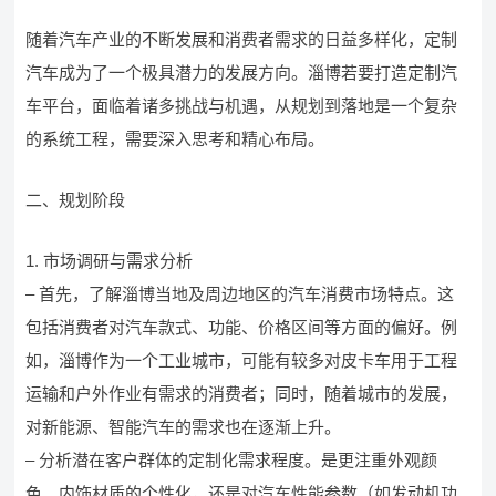
随着汽车产业的不断发展和消费者需求的日益多样化，定制
汽车成为了一个极具潜力的发展方向。淄博若要打造定制汽
车平台，面临着诸多挑战与机遇，从规划到落地是一个复杂
的系统工程，需要深入思考和精心布局。
二、规划阶段
1. 市场调研与需求分析
– 首先，了解淄博当地及周边地区的汽车消费市场特点。这
包括消费者对汽车款式、功能、价格区间等方面的偏好。例
如，淄博作为一个工业城市，可能有较多对皮卡车用于工程
运输和户外作业有需求的消费者；同时，随着城市的发展，
对新能源、智能汽车的需求也在逐渐上升。
– 分析潜在客户群体的定制化需求程度。是更注重外观颜
色、内饰材质的个性化，还是对汽车性能参数（如发动机功