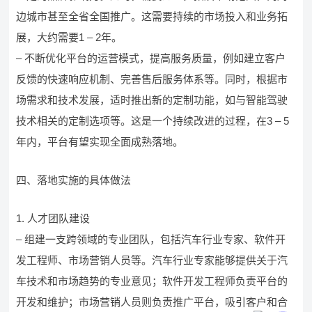
边城市甚至全省全国推广。这需要持续的市场投入和业务拓
展，大约需要1 – 2年。
– 不断优化平台的运营模式，提高服务质量，例如建立客户
反馈的快速响应机制、完善售后服务体系等。同时，根据市
场需求和技术发展，适时推出新的定制功能，如与智能驾驶
技术相关的定制选项等。这是一个持续改进的过程，在3 – 5
年内，平台有望实现全面成熟落地。
四、落地实施的具体做法
1. 人才团队建设
– 组建一支跨领域的专业团队，包括汽车行业专家、软件开
发工程师、市场营销人员等。汽车行业专家能够提供关于汽
车技术和市场趋势的专业意见；软件开发工程师负责平台的
开发和维护；市场营销人员则负责推广平台，吸引客户和合