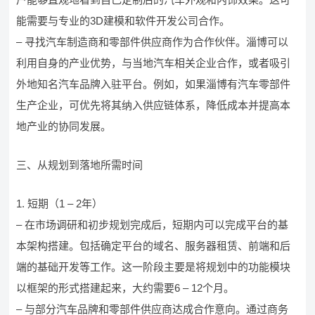
能需要与专业的3D建模和软件开发公司合作。
– 寻找汽车制造商和零部件供应商作为合作伙伴。淄博可以
利用自身的产业优势，与当地汽车相关企业合作，或者吸引
外地知名汽车品牌入驻平台。例如，如果淄博有汽车零部件
生产企业，可优先将其纳入供应链体系，降低成本并提高本
地产业的协同发展。
三、从规划到落地所需时间
1. 短期（1 – 2年）
– 在市场调研和初步规划完成后，短期内可以完成平台的基
本架构搭建。包括确定平台的域名、服务器租赁、前端和后
端的基础开发等工作。这一阶段主要是将规划中的功能模块
以框架的形式搭建起来，大约需要6 – 12个月。
– 与部分汽车品牌和零部件供应商达成合作意向。通过商务