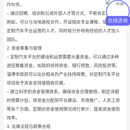
作伙伴。
– 通过招聘、培训和引进外部人才等方式，不断充实团队。
在线咨询
例如，可以与当地高校合作，开设相关专业课程，培养适合
定制汽车平台运营的人才，同时吸引外地有经验的人才加入
团队。
2. 资金筹集与管理
– 定制汽车平台的建设和运营需要大量资金。可以通过多种
途径筹集资金，如政府扶持资金、银行贷款、风险投资等。
淄博市政府可以出台相关的产业扶持政策，对定制汽车平台
项目给予资金支持或税收优惠。
– 建立科学的资金管理体系，确保资金合理使用。制定详细
的预算计划，将资金分配到平台建设、市场推广、人员工资
等各个方面。定期对资金使用情况进行审计，提高资金使用
效率。
3. 法律法规与政策合规