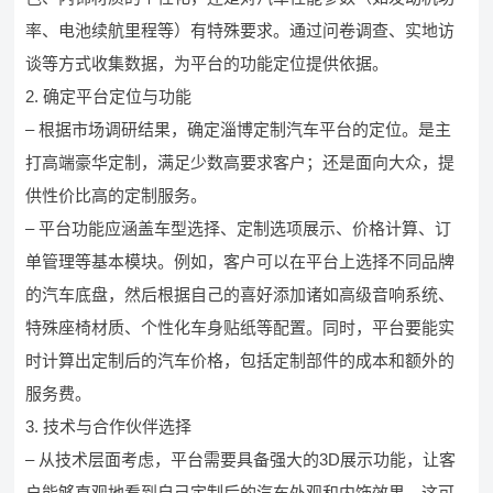
率、电池续航里程等）有特殊要求。通过问卷调查、实地访
谈等方式收集数据，为平台的功能定位提供依据。
2. 确定平台定位与功能
– 根据市场调研结果，确定淄博定制汽车平台的定位。是主
打高端豪华定制，满足少数高要求客户；还是面向大众，提
供性价比高的定制服务。
– 平台功能应涵盖车型选择、定制选项展示、价格计算、订
单管理等基本模块。例如，客户可以在平台上选择不同品牌
的汽车底盘，然后根据自己的喜好添加诸如高级音响系统、
特殊座椅材质、个性化车身贴纸等配置。同时，平台要能实
时计算出定制后的汽车价格，包括定制部件的成本和额外的
服务费。
3. 技术与合作伙伴选择
– 从技术层面考虑，平台需要具备强大的3D展示功能，让客
户能够直观地看到自己定制后的汽车外观和内饰效果。这可