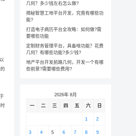
几何？多少钱左右怎么做?
揭秘智慧工地平台开发，究竟有哪些功
能?
打造电子病历平台全攻略：如何做?需
要哪些功能
定制财务管理平台，具备啥功能？花费
几何？有哪些功能?多少钱?
以
地产平台开发前路几何，开发一个有哪
些前景?需要哪些费用?
岛的
2026年 8月
于
达时
一
二
三
四
五
六
日
1
2
3
4
5
6
7
8
9