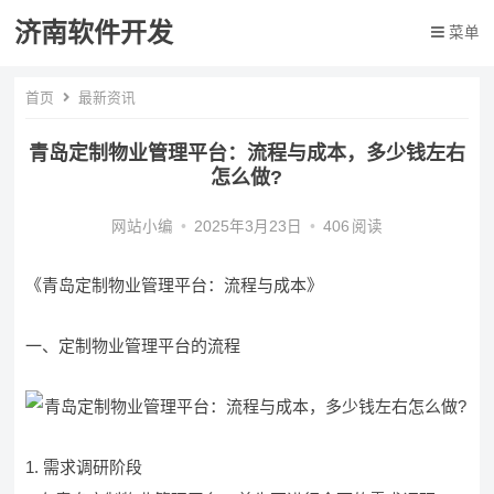
济南软件开发
菜单
首页
最新资讯
青岛定制物业管理平台：流程与成本，多少钱左右
怎么做?
网站小编
•
2025年3月23日
•
406
阅读
《青岛定制物业管理平台：流程与成本》
一、定制物业管理平台的流程
1. 需求调研阶段