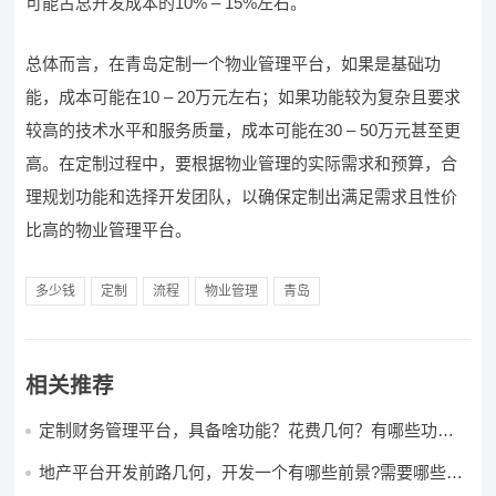
可能占总开发成本的10% – 15%左右。
总体而言，在青岛定制一个物业管理平台，如果是基础功
能，成本可能在10 – 20万元左右；如果功能较为复杂且要求
较高的技术水平和服务质量，成本可能在30 – 50万元甚至更
高。在定制过程中，要根据物业管理的实际需求和预算，合
理规划功能和选择开发团队，以确保定制出满足需求且性价
比高的物业管理平台。
多少钱
定制
流程
物业管理
青岛
相关推荐
定制财务管理平台，具备啥功能？花费几何？有哪些功能?
多少钱?
地产平台开发前路几何，开发一个有哪些前景?需要哪些费
用?