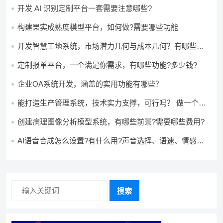
开发 AI 识别定制平台一套需要注意哪些?
构建果实成熟度模型平台，如何做?需要哪些功能
开发智慧工地系统，市场潜力几何与成本几何？有哪些前
景?需要哪些费用?
定制报单平台，一个满足你需求，有哪些功能?多少钱?
企业OA系统开发，涵盖的实用功能有哪些？
能打造生产管理系统，技术实力支撑，可行吗？ 做一个高
效生产管理系统，具备条件可以做吗？ 构建生产管理系
统，资源充足的情况下可以做吗？
创建病理图像分析模型系统，有哪些前景?需要哪些费用?
AI语音合成怎么设置?有什么用?声音选择、语速、情感如
何调节?
搜索