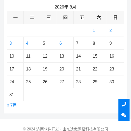
2026年 8月
一
二
三
四
五
六
日
1
2
3
4
5
6
7
8
9
10
11
12
13
14
15
16
17
18
19
20
21
22
23
24
25
26
27
28
29
30
31
« 7月
© 2024
济南软件开发
· 山东途傲网络科技有限公司