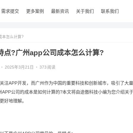
需求提交
更多案例
最新资讯
关于我们
联系我们
成本怎么计算?
特点?广州app公司成本怎么计算?
•
2025年3月21日
•
373
阅读
注APP开发，而广州作为中国的重要科技和创新城市，吸引了大
广州APP公司的成本是如何计算的?本文将由途傲科技小编为您介绍关
家更好地理解。