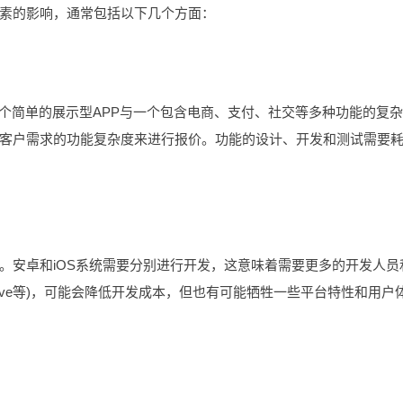
素的影响，通常包括以下几个方面：
简单的展示型APP与一个包含电商、支付、社交等多种功能的复
据客户需求的功能复杂度来进行报价。功能的设计、开发和测试需要
安卓和iOS系统需要分别进行开发，这意味着需要更多的开发人员
ative等)，可能会降低开发成本，但也有可能牺牲一些平台特性和用户