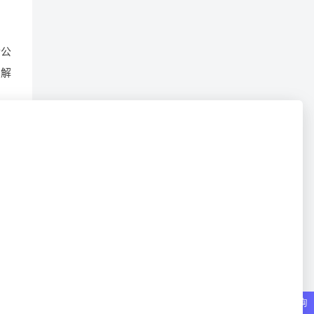
P公
了解
些费
在线咨询