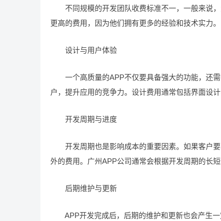
不同规模的开发团队收费标准不一，一般来说，大
更高的费用，因为他们拥有更多的经验和技术实力。
设计与用户体验
一个高质量的APP不仅要具备强大的功能，还需要具
户，提升应用的竞争力。设计费用通常包括界面设计
开发周期与进度
开发周期也是影响成本的重要因素。如果客户要求
外的费用。广州APP公司通常会根据开发周期的长
后期维护与更新
APP开发完成后，后期的维护和更新也会产生一定