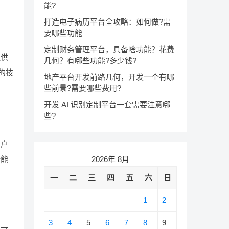
能?
打造电子病历平台全攻略：如何做?需
要哪些功能
定制财务管理平台，具备啥功能？花费
提供
几何？有哪些功能?多少钱?
的技
地产平台开发前路几何，开发一个有哪
些前景?需要哪些费用?
开发 AI 识别定制平台一套需要注意哪
些?
用户
2026年 8月
新能
一
二
三
四
五
六
日
1
2
3
4
5
6
7
8
9