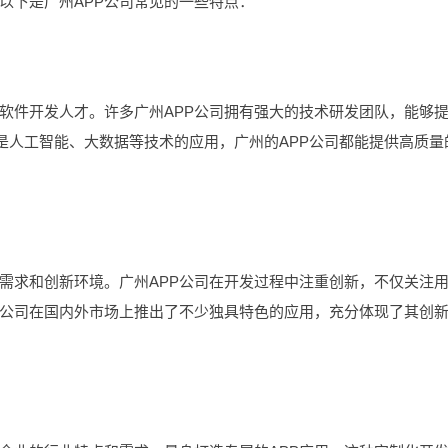
下是广州APP公司常见的一些特点：
件开发人才。许多广州APP公司拥有强大的技术研发团队，能够
是人工智能、大数据等技术的应用，广州的APP公司都能提供高质量
求和创新环境。广州APP公司在开发过程中注重创新，不仅关注
P公司在国内外市场上推出了不少独具特色的应用，充分体现了其创