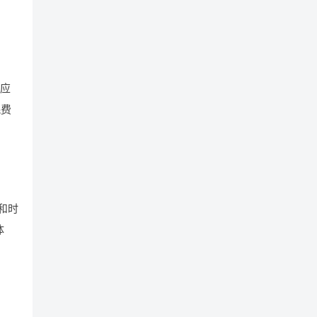
杂应
耗费
和时
体