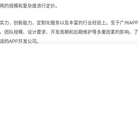
用的规模和复杂度进行定价。
力、创新能力、定制化服务以及丰富的行业经验上。至于广州AP
、团队规模、设计要求、开发周期和后期维护等多重因素的影响。
适的APP开发公司。
打造电子病历平台全攻略：如何做?需要哪些功能
些功能?
地产平台开发前路几何，开发一个有哪些前景?需要哪
用?
构建果实成熟度模型平台，如何做?需要哪些功能
哪些前
定制报单平台，一个满足你需求，有哪些功能?多少钱?