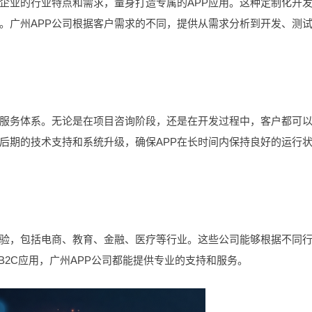
业的行业特点和需求，量身打造专属的APP应用。这种定制化开
。广州APP公司根据客户需求的不同，提供从需求分析到开发、测
服务体系。无论是在项目咨询阶段，还是在开发过程中，客户都可
供后期的技术支持和系统升级，确保APP在长时间内保持良好的运行
验，包括电商、教育、金融、医疗等行业。这些公司能够根据不同
B2C应用，广州APP公司都能提供专业的支持和服务。