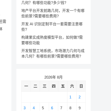
几何？有哪些功能?多少钱?
地产平台开发前路几何，开发一个有哪
具
些前景?需要哪些费用?
还需
开发 AI 识别定制平台一套需要注意哪
体
些?
构建果实成熟度模型平台，如何做?需
要哪些功能
餐
开发智慧工地系统，市场潜力几何与成
本几何？有哪些前景?需要哪些费用?
2026年 8月
一
二
三
四
五
六
日
1
2
3
4
5
6
7
8
9