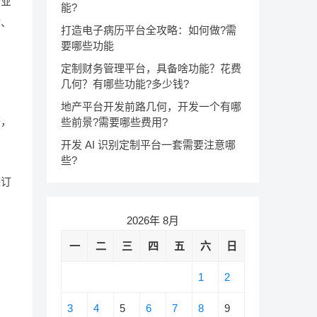
行业
能?
动、
打造电子病历平台全攻略：如何做?需
要哪些功能
定制财务管理平台，具备啥功能？花费
几何？有哪些功能?多少钱?
地产平台开发前路几何，开发一个有哪
等，
些前景?需要哪些费用?
开发 AI 识别定制平台一套需要注意哪
些?
踪订
2026年 8月
一
二
三
四
五
六
日
1
2
3
4
5
6
7
8
9