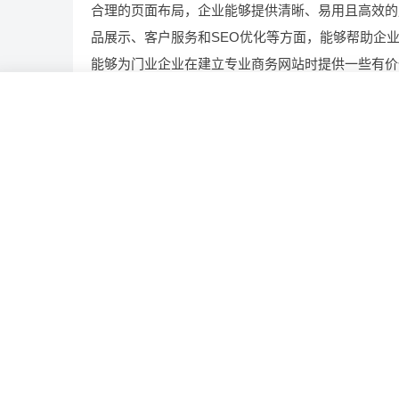
合理的页面布局，企业能够提供清晰、易用且高效的
品展示、客户服务和SEO优化等方面，能够帮助企
能够为门业企业在建立专业商务网站时提供一些有价
商务
定义
网站
门业
页面
相关推荐
揭秘智慧工地平台开发，究竟有哪些功能?
定制财务管理平台，具备啥功能？花费几何？有哪
多少钱?
开发 AI 识别定制平台一套需要注意哪些?
开发智慧工地系统，市场潜力几何与成本几何？有
景?需要哪些费用?
企业OA系统开发，涵盖的实用功能有哪些？