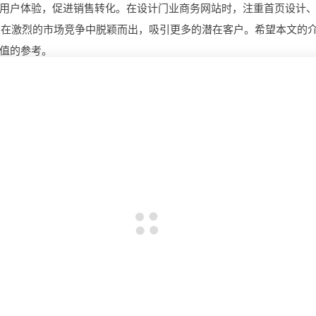
用户体验，促进销售转化。在设计门业商务网站时，注重首页设计
业在激烈的市场竞争中脱颖而出，吸引更多的潜在客户。希望本文的
值的参考。
打造电子病历平台全攻略：如何做?需要哪些功能
些功能?
地产平台开发前路几何，开发一个有哪些前景?需要哪
用?
构建果实成熟度模型平台，如何做?需要哪些功能
哪些前
定制报单平台，一个满足你需求，有哪些功能?多少钱?
能打造生产管理系统，技术实力支撑，可行吗？ 做一
效生产管理系统，具备条件可以做吗？ 构建生产管理系
统，资源充足的情况下可以做吗？