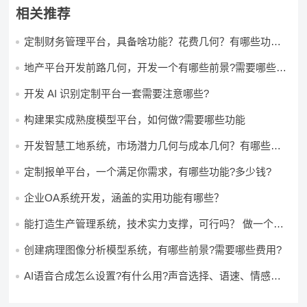
相关推荐
定制财务管理平台，具备啥功能？花费几何？有哪些功能?
多少钱?
地产平台开发前路几何，开发一个有哪些前景?需要哪些费
用?
开发 AI 识别定制平台一套需要注意哪些?
构建果实成熟度模型平台，如何做?需要哪些功能
开发智慧工地系统，市场潜力几何与成本几何？有哪些前
景?需要哪些费用?
定制报单平台，一个满足你需求，有哪些功能?多少钱?
企业OA系统开发，涵盖的实用功能有哪些？
能打造生产管理系统，技术实力支撑，可行吗？ 做一个高
效生产管理系统，具备条件可以做吗？ 构建生产管理系
统，资源充足的情况下可以做吗？
创建病理图像分析模型系统，有哪些前景?需要哪些费用?
AI语音合成怎么设置?有什么用?声音选择、语速、情感如
何调节?