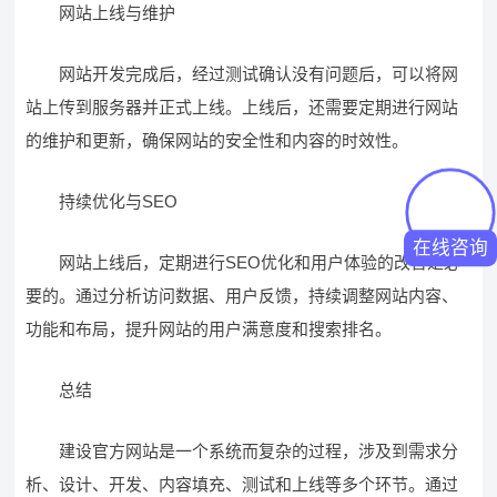
网站上线与维护
网站开发完成后，经过测试确认没有问题后，可以将网
站上传到服务器并正式上线。上线后，还需要定期进行网站
的维护和更新，确保网站的安全性和内容的时效性。
持续优化与SEO
在线咨询
网站上线后，定期进行SEO优化和用户体验的改善是必
要的。通过分析访问数据、用户反馈，持续调整网站内容、
功能和布局，提升网站的用户满意度和搜索排名。
总结
建设官方网站是一个系统而复杂的过程，涉及到需求分
析、设计、开发、内容填充、测试和上线等多个环节。通过