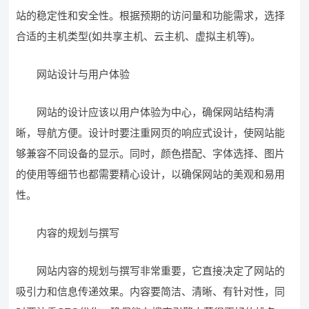
站的稳定性和安全性。根据预期的访问量和功能需求，选择
合适的主机类型(如共享主机、云主机、虚拟主机等)。
网站设计与用户体验
网站的设计应该以用户体验为中心，确保网站结构清
晰，导航方便。设计时要注重网页的响应式设计，使网站能
够兼容不同设备的显示。同时，颜色搭配、字体选择、图片
的使用等细节也都需要精心设计，以确保网站的美观和易用
性。
内容的规划与撰写
网站内容的规划与撰写非常重要，它直接决定了网站的
吸引力和信息传递效果。内容要简洁、清晰、有针对性，同