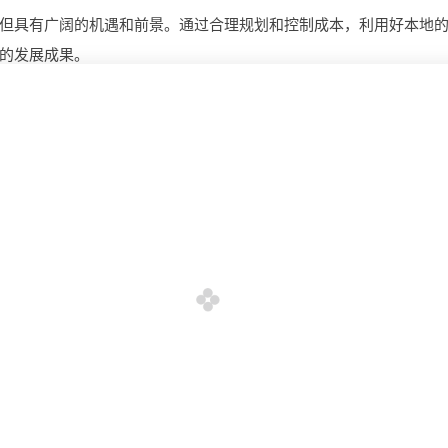
但具有广阔的机遇和前景。通过合理规划和控制成本，利用好本地
的发展成果。
些功能?
地产平台开发前路几何，开发一个有哪些前景?需要哪
用?
构建果实成熟度模型平台，如何做?需要哪些功能
哪些前
定制报单平台，一个满足你需求，有哪些功能?多少钱?
能打造生产管理系统，技术实力支撑，可行吗？ 做一
效生产管理系统，具备条件可以做吗？ 构建生产管理系
统，资源充足的情况下可以做吗？
费用?
AI语音合成怎么设置?有什么用?声音选择、语速、情感
何调节?