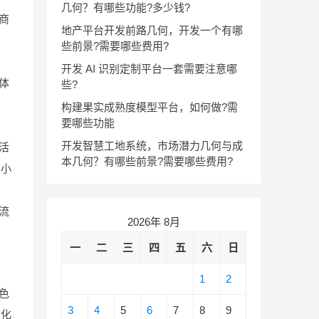
几何？有哪些功能?多少钱?
商
地产平台开发前路几何，开发一个有哪
销
些前景?需要哪些费用?
开发 AI 识别定制平台一套需要注意哪
体
些?
构建果实成熟度模型平台，如何做?需
要哪些功能
开发智慧工地系统，市场潜力几何与成
活
本几何？有哪些前景?需要哪些费用?
与小
流
2026年 8月
一
二
三
四
五
六
日
1
2
色
3
4
5
6
7
8
9
制化