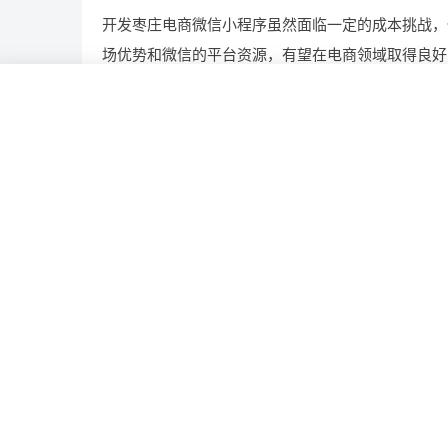
开发枣庄电商微信小程序虽然面临一定的成本挑战，
场优势和微信的平台资源，有望在电商领域取得良好
哪些
微信
机遇
枣庄
电商
相关推荐
定制财务管理平台，具备啥功能？花费几何？有哪
多少钱?
开发 AI 识别定制平台一套需要注意哪些?
开发智慧工地系统，市场潜力几何与成本几何？有
景?需要哪些费用?
企业OA系统开发，涵盖的实用功能有哪些？
创建病理图像分析模型系统，有哪些前景?需要哪些