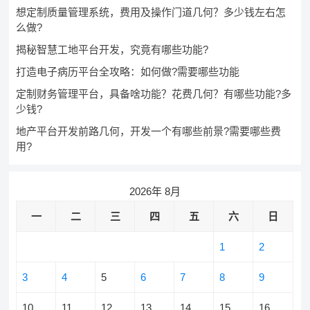
想定制质量管理系统，费用及操作门道几何？多少钱左右怎
么做?
揭秘智慧工地平台开发，究竟有哪些功能?
打造电子病历平台全攻略：如何做?需要哪些功能
定制财务管理平台，具备啥功能？花费几何？有哪些功能?多
少钱?
地产平台开发前路几何，开发一个有哪些前景?需要哪些费
用?
2026年 8月
一
二
三
四
五
六
日
1
2
3
4
5
6
7
8
9
10
11
12
13
14
15
16