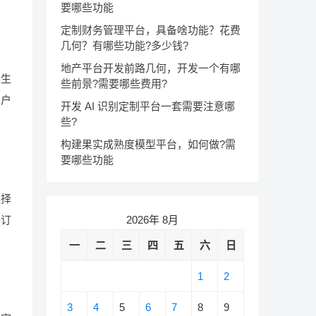
要哪些功能
定制财务管理平台，具备啥功能？花费
几何？有哪些功能?多少钱?
地产平台开发前路几何，开发一个有哪
养生
些前景?需要哪些费用?
用户
开发 AI 识别定制平台一套需要注意哪
些?
构建果实成熟度模型平台，如何做?需
要哪些功能
选择
2026年 8月
备订
一
二
三
四
五
六
日
1
2
3
4
5
6
7
8
9