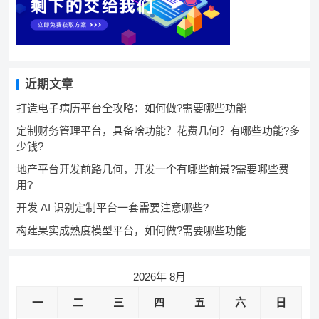
近期文章
打造电子病历平台全攻略：如何做?需要哪些功能
定制财务管理平台，具备啥功能？花费几何？有哪些功能?多
少钱?
地产平台开发前路几何，开发一个有哪些前景?需要哪些费
用?
开发 AI 识别定制平台一套需要注意哪些?
构建果实成熟度模型平台，如何做?需要哪些功能
2026年 8月
一
二
三
四
五
六
日