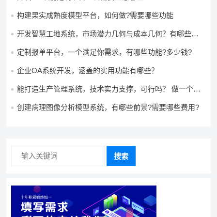
构建果实成熟度模型平台，如何做?需要哪些功能
开发智慧工地系统，市场潜力几何与成本几何？有哪些前
景?需要哪些费用?
定制报单平台，一个满足你需求，有哪些功能?多少钱?
企业OA系统开发，涵盖的实用功能有哪些？
能打造生产管理系统，技术实力支撑，可行吗？ 做一个高
效生产管理系统，具备条件可以做吗？ 构建生产管理系
统，资源充足的情况下可以做吗？
创建病理图像分析模型系统，有哪些前景?需要哪些费用?
搜索