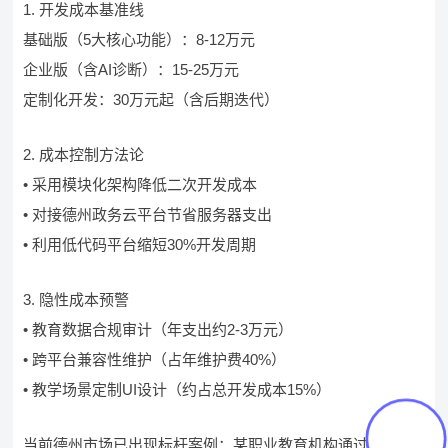
1. 开发成本基准线
基础版（5大核心功能）：8-12万元
企业版（含AI诊断）：15-25万元
定制化开发：30万元起（含后期迭代）
2. 成本控制方法论
• 采用模块化架构降低二次开发成本
• 对接德州政务云平台节省服务器支出
• 利用低代码平台缩短30%开发周期
3. 隐性成本预警
• 教育数据合规审计（年支出约2-3万元）
• 跨平台兼容性维护（占年维护费40%）
• 教学场景定制UI设计（约占总开发成本15%）
当前德州市场已出现标杆案例：某职业教育机构通过H5管理