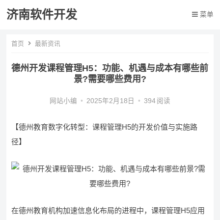
济南软件开发
菜单
首页
最新资讯
德州开发课程管理H5：功能、机遇与成本有哪些前
景?需要哪些费用?
网站小编
•
2025年2月18日
•
394
阅读
【德州教育数字化转型：课程管理H5的开发价值与实施路
径】
在德州教育机构加速信息化布局的进程中，课程管理H5应用