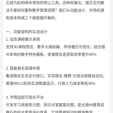
正成为机构降本增效的核心工具。这种轻量化、强交互的解
决方案如何重构教学管理流程？我们从功能设计、市场机遇
和成本构成三个维度展开解析。
一、功能架构的实战设计
1. 动态课程展示系统
支持3D课程预览、教学大纲拆解、师资履历可视化，结合德
州本地的教学特色模板，使课程信息获取效率提升60%
2. 智能报名管理中枢
集成微信生态支付接口，实现报名-缴费-分班全链路自动化。
某德州K12机构实测数据显示，行政人力成本降低45%
3. 学情追踪可视化平台
开发学习进度热力图、知识点掌握雷达图，配合德州教育局
推行的综合素质评价体系，实现数据驱动的精准教学