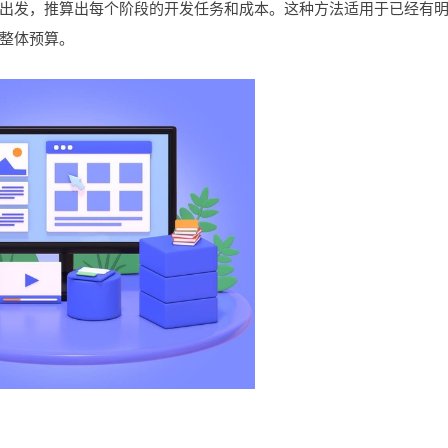
发，推算出每个阶段的开发任务和成本。这种方法适用于已经有
整体预算。