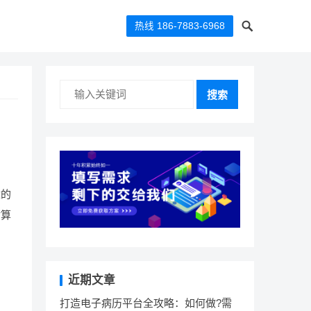
热线 186-7883-6968
搜索
适的
估算
近期文章
打造电子病历平台全攻略：如何做?需