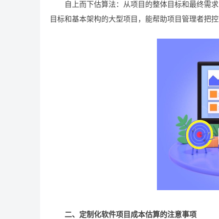
自上而下估算法：从项目的整体目标和最终需求出
目标和基本架构的大型项目，能帮助项目管理者把控
二、定制化软件项目成本估算的注意事项