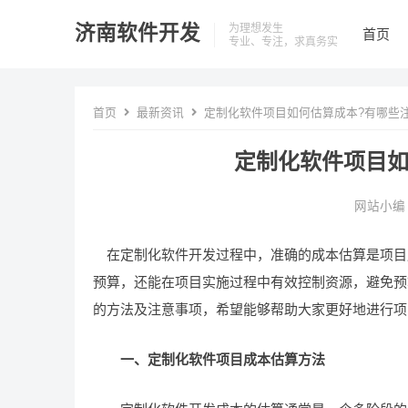
济南软件开发
为理想发生
首页
专业、专注，求真务实
首页
最新资讯
定制化软件项目如何估算成本?有哪些注
定制化软件项目如
网站小编
在定制化软件开发过程中，准确的成本估算是项目
预算，还能在项目实施过程中有效控制资源，避免预
的方法及注意事项，希望能够帮助大家更好地进行项
一、定制化软件项目成本估算方法