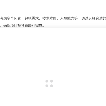
虑多个因素，包括需求、技术难度、人员能力等。通过选择合适
，确保项目按预算顺利完成。
定制财务管理平台，具备啥功能？花费几何？有哪些功
多少钱?
要哪些费
开发 AI 识别定制平台一套需要注意哪些?
开发智慧工地系统，市场潜力几何与成本几何？有哪些
景?需要哪些费用?
钱?
企业OA系统开发，涵盖的实用功能有哪些？
做一个高
创建病理图像分析模型系统，有哪些前景?需要哪些费用