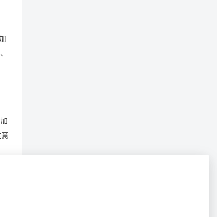
加
集、
化加
注意