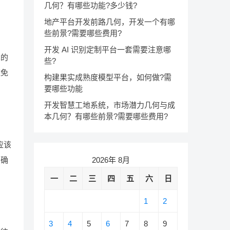
几何？有哪些功能?多少钱?
地产平台开发前路几何，开发一个有哪
些前景?需要哪些费用?
开发 AI 识别定制平台一套需要注意哪
见的
些?
避免
构建果实成熟度模型平台，如何做?需
要哪些功能
开发智慧工地系统，市场潜力几何与成
本几何？有哪些前景?需要哪些费用?
应该
2026年 8月
，确
一
二
三
四
五
六
日
1
2
3
4
5
6
7
8
9