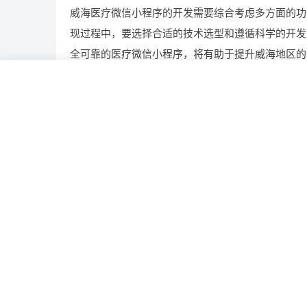
威海医疗微信小程序的开发需要综合考虑多方面的功
现过程中，要选择合适的技术选型和遵循科学的开发
全可靠的医疗微信小程序，将有助于提升威海地区的
互联
互联网
什么
具备
功能
相关推荐
揭秘智慧工地平台开发，究竟有哪些功能?
定制财务管理平台，具备啥功能？花费几何？有哪
多少钱?
开发 AI 识别定制平台一套需要注意哪些?
开发智慧工地系统，市场潜力几何与成本几何？有
景?需要哪些费用?
企业OA系统开发，涵盖的实用功能有哪些？