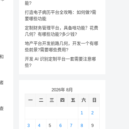
能?
打造电子病历平台全攻略：如何做?需
要哪些功能
定制财务管理平台，具备啥功能？花费
几何？有哪些功能?多少钱?
地产平台开发前路几何，开发一个有哪
些前景?需要哪些费用?
和
开发 AI 识别定制平台一套需要注意哪
些?
者
2026年 8月
一
二
三
四
五
六
日
查
1
2
3
4
5
6
7
8
9