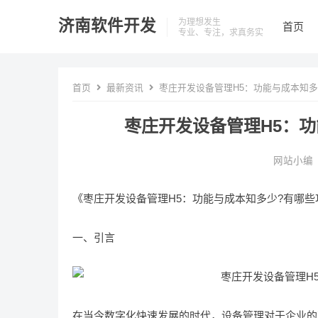
济南软件开发
为理想发生
首页
专业、专注，求真务实
首页
最新资讯
枣庄开发设备管理H5：功能与成本知多
枣庄开发设备管理H5：功
网站小编
《枣庄开发设备管理H5：功能与成本知多少?有哪些
一、引言
在当今数字化快速发展的时代，设备管理对于企业的