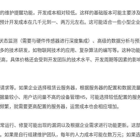
简单的维护提醒功能，开发成本相对较低。这样的基础版本可能主要涉
预计开发成本在几千元到一、两万元左右。这可能适合一些小型企
行状态监测（需要与硬件传感器进行深度集成）、高级的数据分析与预
多的技术研发，如物联网技术的应用、复杂算法的编写等。这种功
更高，具体价格还会受到开发团队的技术水平、开发周期等因素的影
用户请求等。如果企业选择租赁云服务器，根据服务器的配置和数据流
据量较小、用户访问量不高的设备管理H5，可能选择较低配置的服
频繁，就需要更高配置的服务器，运营成本也会相应增加。
的正常运行、修复可能出现的漏洞以及根据企业需求进行功能更新。这
。如果是自行组建维护团队，每年的人力成本可能在数万元；如果