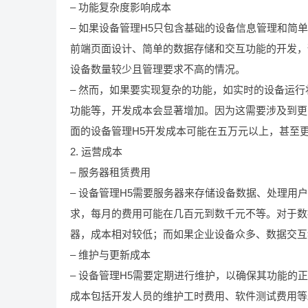
– 功能复杂度影响成本
– 如果设备管理H5只包含基础的设备信息管理和
前端页面设计、简单的数据存储和交互功能的开发，
设备数量较少且管理要求不高的情况。
– 然而，如果要实现复杂的功能，如实时的设备运
功能等，开发成本会显著增加。因为这需要涉及到更
面的设备管理H5开发成本可能在五万元以上，甚至
2. 运营成本
– 服务器租赁费用
– 设备管理H5需要服务器来存储设备数据、处理
求，每月的费用可能在几百元到数千元不等。对于数
器，成本相对较低；而如果企业设备众多、数据交互
– 维护与更新成本
– 设备管理H5需要定期进行维护，以确保其功能
成本包括开发人员的维护工时费用、软件测试费用等