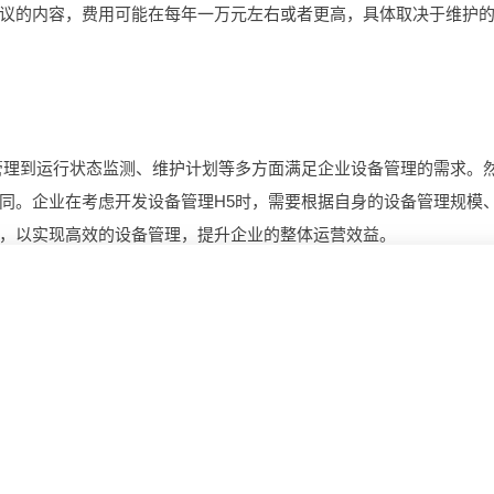
议的内容，费用可能在每年一万元左右或者更高，具体取决于维护
管理到运行状态监测、维护计划等多方面满足企业设备管理的需求。
同。企业在考虑开发设备管理H5时，需要根据自身的设备管理规模
，以实现高效的设备管理，提升企业的整体运营效益。
定制财务管理平台，具备啥功能？花费几何？有哪些功
多少钱?
要哪些费
开发 AI 识别定制平台一套需要注意哪些?