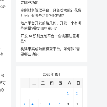
要哪些功能
又是
定制财务管理平台，具备啥功能？花费
几何？有哪些功能?多少钱?
地产平台开发前路几何，开发一个有哪
些前景?需要哪些费用?
开发 AI 识别定制平台一套需要注意哪
些?
数
构建果实成熟度模型平台，如何做?需
要哪些功能
所有
2026年 8月
超出
5可
一
二
三
四
五
六
日
故的
1
2
3
4
5
6
7
8
9