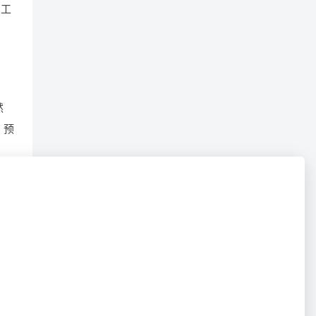
的工
然
、预
能?