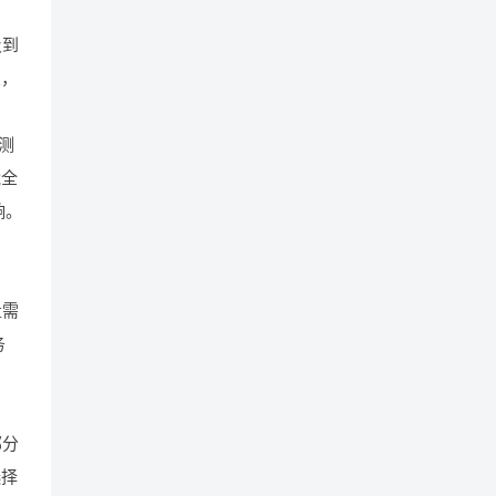
及到
业，
测
能全
响。
量需
务
部分
选择