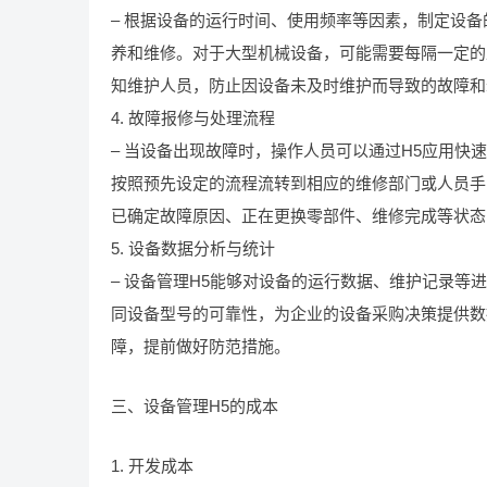
– 根据设备的运行时间、使用频率等因素，制定设
养和维修。对于大型机械设备，可能需要每隔一定的
知维护人员，防止因设备未及时维护而导致的故障和
4. 故障报修与处理流程
– 当设备出现故障时，操作人员可以通过H5应用
按照预先设定的流程流转到相应的维修部门或人员手
已确定故障原因、正在更换零部件、维修完成等状态
5. 设备数据分析与统计
– 设备管理H5能够对设备的运行数据、维护记录
同设备型号的可靠性，为企业的设备采购决策提供数
障，提前做好防范措施。
三、设备管理H5的成本
1. 开发成本