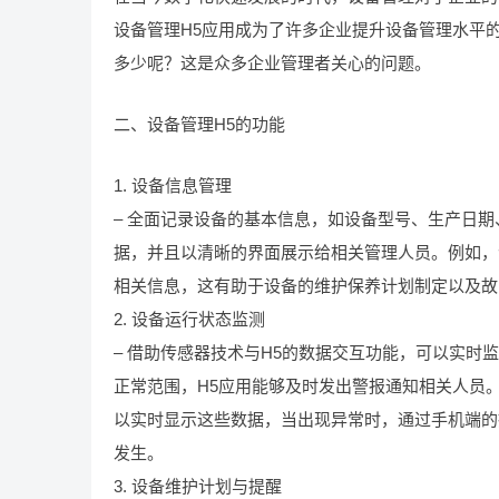
设备管理H5应用成为了许多企业提升设备管理水平
多少呢？这是众多企业管理者关心的问题。
二、设备管理H5的功能
1. 设备信息管理
– 全面记录设备的基本信息，如设备型号、生产日
据，并且以清晰的界面展示给相关管理人员。例如，
相关信息，这有助于设备的维护保养计划制定以及故
2. 设备运行状态监测
– 借助传感器技术与H5的数据交互功能，可以实
正常范围，H5应用能够及时发出警报通知相关人员
以实时显示这些数据，当出现异常时，通过手机端的
发生。
3. 设备维护计划与提醒