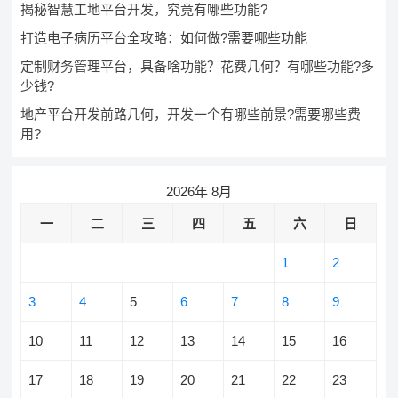
揭秘智慧工地平台开发，究竟有哪些功能?
打造电子病历平台全攻略：如何做?需要哪些功能
定制财务管理平台，具备啥功能？花费几何？有哪些功能?多
少钱?
地产平台开发前路几何，开发一个有哪些前景?需要哪些费
用?
2026年 8月
一
二
三
四
五
六
日
1
2
3
4
5
6
7
8
9
10
11
12
13
14
15
16
17
18
19
20
21
22
23