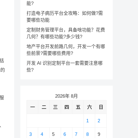
能?
打造电子病历平台全攻略：如何做?需
要哪些功能
定制财务管理平台，具备啥功能？花费
几何？有哪些功能?多少钱?
地产平台开发前路几何，开发一个有哪
些前景?需要哪些费用?
括
开发 AI 识别定制平台一套需要注意哪
些?
单的
2026年 8月
服
。
一
二
三
四
五
六
日
1
2
、
3
4
5
6
7
8
9