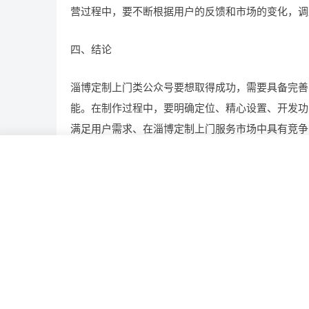
营过程中，要不断根据用户的反馈和市场的变化，调
四、结论
淄博定制上门类公众号要想取得成功，需要具备完善
能。在制作过程中，要明确定位、精心设置、开发功
满足用户需求、在淄博定制上门服务市场中具有竞争
功能
定制
淄博
解析
门类
相关推荐
揭秘智慧工地平台开发，究竟有哪些功能?
定制财务管理平台，具备啥功能？花费几何？有哪
多少钱?
开发 AI 识别定制平台一套需要注意哪些?