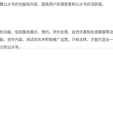
整公众号的功能和内容，提高用户的满意度和公众号的活跃度。
的功能，包括服务展示、预约、评价反馈、会员优惠和在线客服等
能、创作内容、测试优化并积极推广运营。只有这样，才能打造出
力的公众号。
打造电子病历平台全攻略：如何做?需要哪些功能
些功能?
地产平台开发前路几何，开发一个有哪些前景?需要哪
用?
构建果实成熟度模型平台，如何做?需要哪些功能